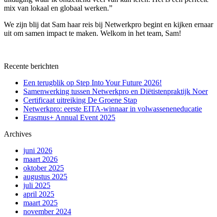
mix van lokaal en globaal werken.”
We zijn blij dat Sam haar reis bij Netwerkpro begint en kijken ernaar
uit om samen impact te maken. Welkom in het team, Sam!
Recente berichten
Een terugblik op Step Into Your Future 2026!
Samenwerking tussen Netwerkpro en Diëtistenpraktijk Noer
Certificaat uitreiking De Groene Stap
Netwerkpro: eerste EITA-winnaar in volwasseneneducatie
Erasmus+ Annual Event 2025
Archives
juni 2026
maart 2026
oktober 2025
augustus 2025
juli 2025
april 2025
maart 2025
november 2024