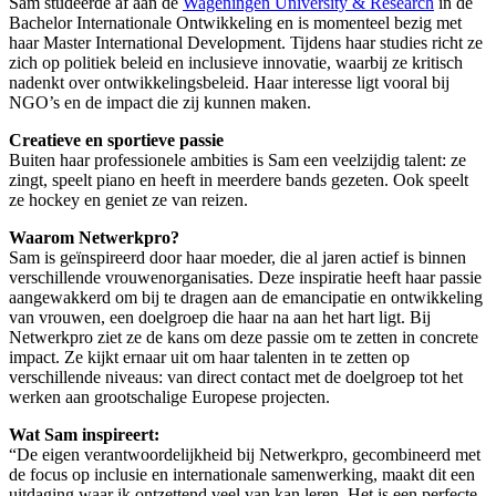
Sam studeerde af aan de
Wageningen University & Research
in de
Bachelor Internationale Ontwikkeling en is momenteel bezig met
haar Master International Development. Tijdens haar studies richt ze
zich op politiek beleid en inclusieve innovatie, waarbij ze kritisch
nadenkt over ontwikkelingsbeleid. Haar interesse ligt vooral bij
NGO’s en de impact die zij kunnen maken.
Creatieve en sportieve passie
Buiten haar professionele ambities is Sam een veelzijdig talent: ze
zingt, speelt piano en heeft in meerdere bands gezeten. Ook speelt
ze hockey en geniet ze van reizen.
Waarom Netwerkpro?
Sam is geïnspireerd door haar moeder, die al jaren actief is binnen
verschillende vrouwenorganisaties. Deze inspiratie heeft haar passie
aangewakkerd om bij te dragen aan de emancipatie en ontwikkeling
van vrouwen, een doelgroep die haar na aan het hart ligt. Bij
Netwerkpro ziet ze de kans om deze passie om te zetten in concrete
impact. Ze kijkt ernaar uit om haar talenten in te zetten op
verschillende niveaus: van direct contact met de doelgroep tot het
werken aan grootschalige Europese projecten.
Wat Sam inspireert:
“De eigen verantwoordelijkheid bij Netwerkpro, gecombineerd met
de focus op inclusie en internationale samenwerking, maakt dit een
uitdaging waar ik ontzettend veel van kan leren. Het is een perfecte